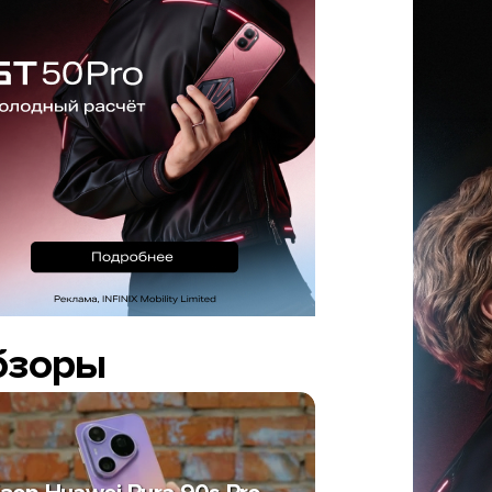
бзоры