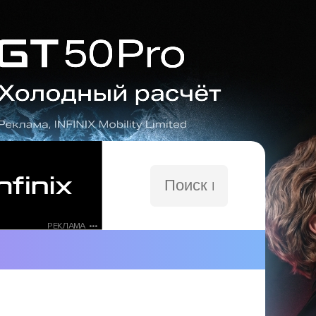
Поиск
по
сайту
РЕКЛАМА •••