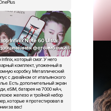
OnePlus
зор Infinix Note 60 Ultra:
дооценённая фотоимбочка
 Infinix, который смог. У него
арный комплект, уложенный в
омную коробку. Металлический
пус с дизайном от итальянского
лье. Есть дополнительный экран
ди, eSIM, батарея на 7000 мАч,
лохое железо и тройной набор
ер, которые я протестировал в
нии за вас!