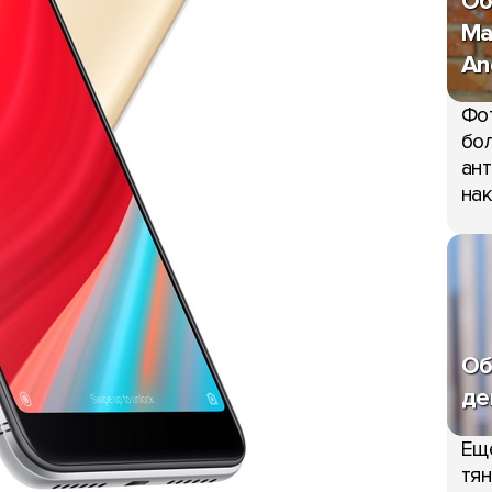
Об
Ma
An
Фо
бол
ант
нак
Об
де
Ещ
тян