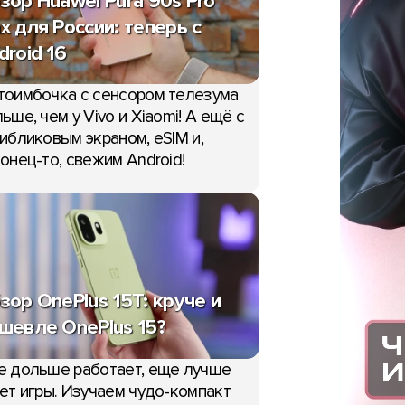
зор Huawei Pura 90s Pro
x для России: теперь с
droid 16
тоимбочка с сенсором телезума
ьше, чем у Vivo и Xiaomi! А ещё с
ибликовым экраном, eSIM и,
онец-то, свежим Android!
зор OnePlus 15T: круче и
шевле OnePlus 15?
е дольше работает, еще лучше
ет игры. Изучаем чудо-компакт