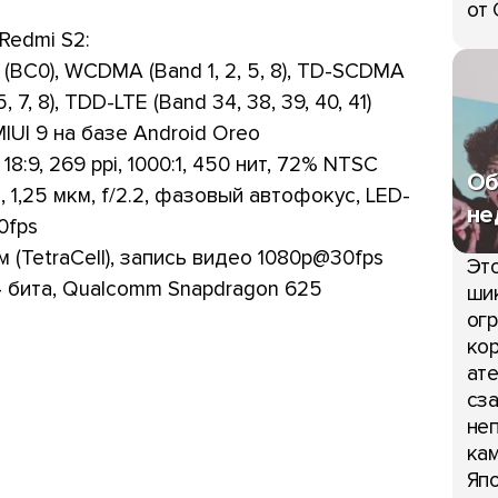
от 
Redmi S2:
A (BC0), WCDMA (Band 1, 2, 5, 8), TD-SCDMA
, 7, 8), TDD-LTE (Band 34, 38, 39, 40, 41)
IUI 9 на базе Android Oreo
18:9, 269 ppi, 1000:1, 450 нит, 72% NTSC
Об
, 1,25 мкм, f/2.2, фазовый автофокус, LED-
не
0fps
м (TetraCell), запись видео 1080p@30fps
Это
64 бита, Qualcomm Snapdragon 625
шик
огр
кор
ате
сза
неп
кам
Япо