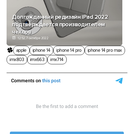
Долгожданный редизайн iPad 2022
подтверждается производителем
чехлов
12:52, 7 октября 2022
apple
iphone 14
iphone 14 pro
iphone 14 pro max
imx803
imx663
imx714