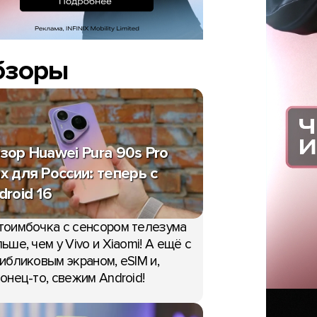
бзоры
зор Huawei Pura 90s Pro
x для России: теперь с
droid 16
тоимбочка с сенсором телезума
ьше, чем у Vivo и Xiaomi! А ещё с
ибликовым экраном, eSIM и,
онец-то, свежим Android!