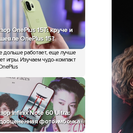
зор OnePlus 15T: круче и
шевле OnePlus 15?
е дольше работает, еще лучше
ет игры. Изучаем чудо-компакт
OnePlus
зор Infinix Note 60 Ultra:
дооценённая фотоимбочка