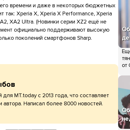
его времени и даже в некоторых бюджетных
 так: Xperia X, Xperia X Performance, Xperia
XA2, XA2 Ultra. (Новинки серии XZ2 ещё не
Об
момент официально поддерживают высокую
де
колько поколений смартфонов Sharp.
Ещ
тян
от 
ыбов
 для MT.today с 2013 года, что составляет
и автора. Написал более 8000 новостей.
Об
не