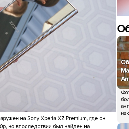
О
Об
Ma
An
Фо
бол
ант
нак
ружен на Sony Xperia XZ Premium, где он
0p, но впоследствии был найден на