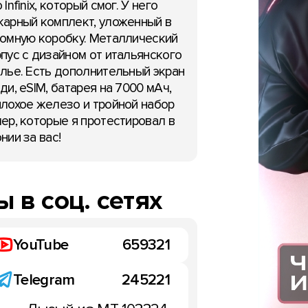
 Infinix, который смог. У него
арный комплект, уложенный в
омную коробку. Металлический
пус с дизайном от итальянского
лье. Есть дополнительный экран
ди, eSIM, батарея на 7000 мАч,
лохое железо и тройной набор
ер, которые я протестировал в
нии за вас!
 в соц. сетях
НОВОСТИ
YouTube
659321
ит планшеты Xperia
Предзаказ на Sony Xperi
Telegram
245221
 и XZ2 Tablet Compact?
XZ2 Compact в России: ц
марта 2018