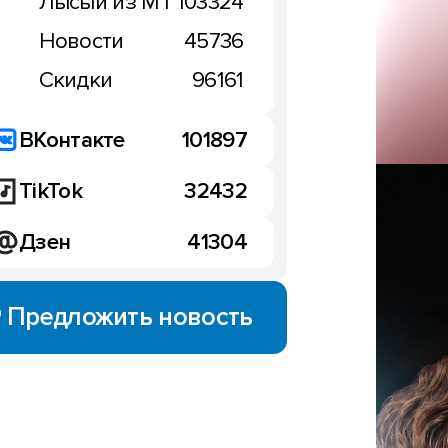
Лысый из МТ
103324
подарки
11:36, 22 марта 2018
Новости
45736
Скидки
96161
ВКонтакте
101897
TikTok
32432
Дзен
41304
Предложить новость