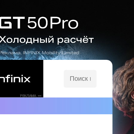
Поиск
по
сайту
РЕКЛАМА •••