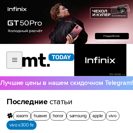
РЕКЛАМА •••
Лучшие цены в нашем скидочном Telegram!
Последние
статьи
xiaomi
huawei
honor
samsung
apple
vivo
vivo x300 fe