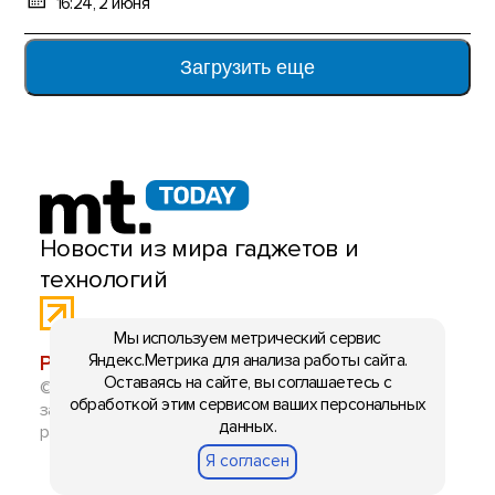
16:24, 2 июня
Загрузить еще
Новости из мира гаджетов и
технологий
Мы используем метрический сервис
Яндекс.Метрика для анализа работы сайта.
РЕКЛАМА:
mobiltelefon.ru@gmail.com
Оставаясь на сайте, вы соглашаетесь с
© 2006-2026 mt.today \ mobiltelefon.ru. Все права
обработкой этим сервисом ваших персональных
защищены. Использование материалов с сайта
данных.
разрешено при указании ссылки на данный ресурс.
Я согласен