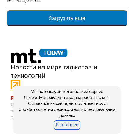
16:24, 2 июня
Загрузить еще
Новости из мира гаджетов и
технологий
Мы используем метрический сервис
Яндекс.Метрика для анализа работы сайта.
РЕКЛАМА:
mobiltelefon.ru@gmail.com
Оставаясь на сайте, вы соглашаетесь с
© 2006-2026 mt.today \ mobiltelefon.ru. Все права
обработкой этим сервисом ваших персональных
защищены. Использование материалов с сайта
данных.
разрешено при указании ссылки на данный ресурс.
Я согласен