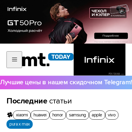
РЕКЛАМА •••
Лучшие цены в нашем скидочном Telegram!
Последние
статьи
xiaomi
huawei
honor
samsung
apple
vivo
pura x max