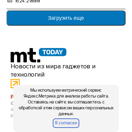
16:24, 2 июня
Загрузить еще
Новости из мира гаджетов и
технологий
Мы используем метрический сервис
Яндекс.Метрика для анализа работы сайта.
РЕКЛАМА:
mobiltelefon.ru@gmail.com
Оставаясь на сайте, вы соглашаетесь с
© 2006-2026 mt.today \ mobiltelefon.ru. Все права
обработкой этим сервисом ваших персональных
защищены. Использование материалов с сайта
данных.
разрешено при указании ссылки на данный ресурс.
Я согласен