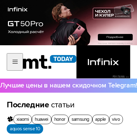
РЕКЛАМА •••
Лучшие цены в нашем скидочном Telegram!
Последние
статьи
xiaomi
huawei
honor
samsung
apple
vivo
aquos sense 10