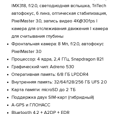
IMX318, f/2.0, светодиодная вспышка, TriTech
автофокус, 6 линз, оптическая стабилизация,
PixelMaster 3.0, запись видео 4К@30fps |
камера для отслеживания движения | камера
для считывания глубины
Фронтальная камера: 8 Мп, f/2.0, автофокус
PixelMaster 3.0
Процессор: 4 ядра, 2,4 ГГц, Snapdragon 821
Графический чип: Adreno 530
Оперативная память: 6/8 ГБ LPDDR4
Внутренняя память: 32/64/128/256 ГБ UFS 2.0
Карта памяти: microSD до 2 ТБ
Поддержка двух SIM-карт (гибридный)
A-GPS и ГЛОНАСС
Bluetooth 4.2 + A2DP + EDR