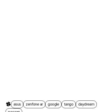
asus
zenfone ar
google
tango
daydream