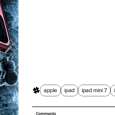
iPhone 15
14:53, 16 октября 2023
apple
ipad
ipad mini 7