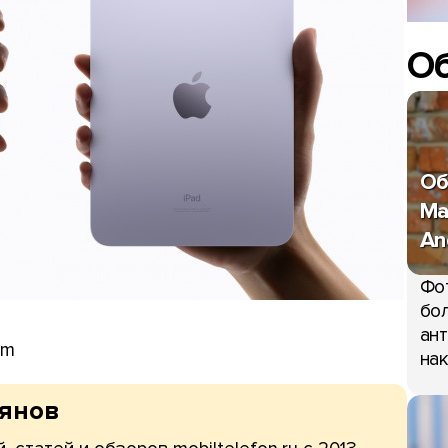
О
Об
Ma
An
Фо
бол
ант
om
нак
рянов