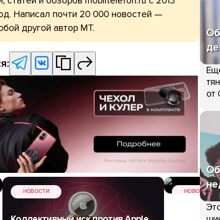
, статей и обзоров mobiltelefon.ru с 2013
од. Написал почти 20 000 новостей —
юбой другой автор МТ.
Об
де
я:
Ещ
тян
от 
Об
не
НОВОСТИ
НОВОСТИ
Топ-10 са
Это
моделей с
шик
Коллективный иск против Apple