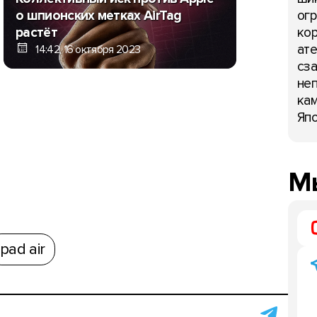
13:07, 16 
огр
о шпионских метках AirTag
кор
растёт
ате
14:42, 16 октября 2023
сза
неп
кам
Япо
Мы
ipad air