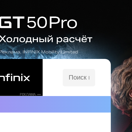
Поиск
по
сайту
РЕКЛАМА •••