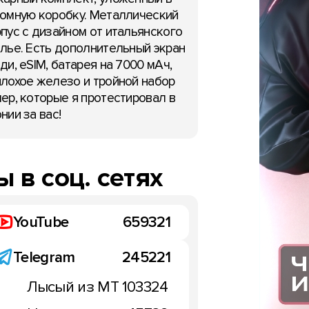
октября 2023
омную коробку. Металлический
Чудеса! Apple намерена
пус с дизайном от итальянского
обновлять ПО iPhone, н
лье. Есть дополнительный экран
вскрывая коробки
ди, eSIM, батарея на 7000 мАч,
10:56, 16 октября 2023
лохое железо и тройной набор
ер, которые я протестировал в
нии за вас!
 в соц. сетях
YouTube
659321
Telegram
245221
Лысый из МТ
103324