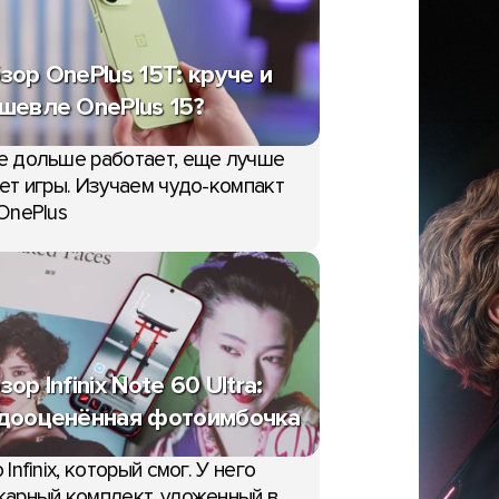
зор OnePlus 15T: круче и
шевле OnePlus 15?
е дольше работает, еще лучше
ет игры. Изучаем чудо-компакт
OnePlus
зор Infinix Note 60 Ultra:
дооценённая фотоимбочка
НОВОСТИ
мых продаваемых
 Infinix, который смог. У него
мартфонов в Q2 2023
арный комплект, уложенный в