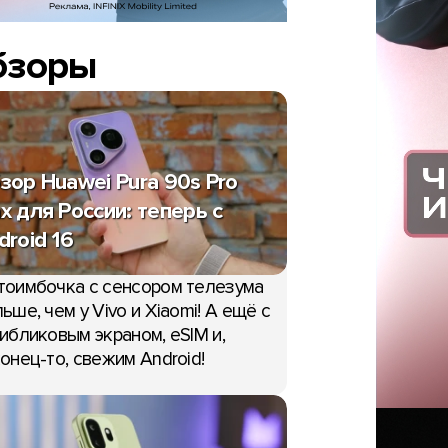
бзоры
зор Huawei Pura 90s Pro
x для России: теперь с
droid 16
тоимбочка с сенсором телезума
ьше, чем у Vivo и Xiaomi! А ещё с
ибликовым экраном, eSIM и,
онец-то, свежим Android!