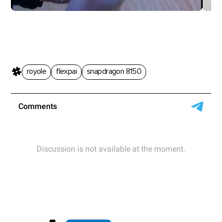
royole
flexpai
snapdragon 8150