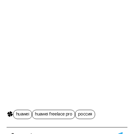
huawei
huawei freelace pro
россия