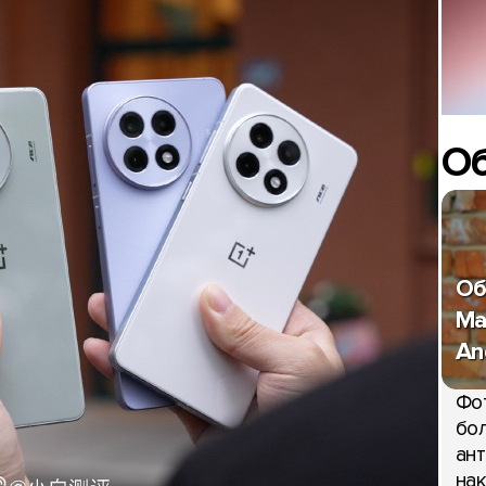
О
Об
Ma
An
Фо
бол
ант
нак