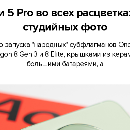
и 5 Pro во всех расцветк
студийных фото
 запуска "народных" субфлагманов OneP
on 8 Gen 3 и 8 Elite, крышками из кера
большими батареями, а