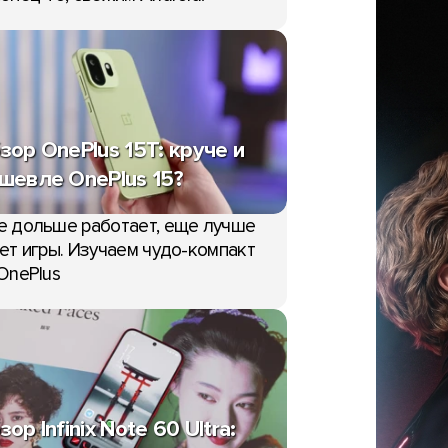
зор OnePlus 15T: круче и
шевле OnePlus 15?
е дольше работает, еще лучше
ет игры. Изучаем чудо-компакт
OnePlus
зор Infinix Note 60 Ultra: