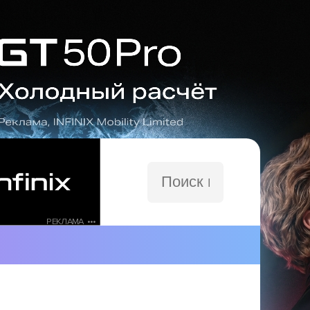
Поиск
по
сайту
РЕКЛАМА •••