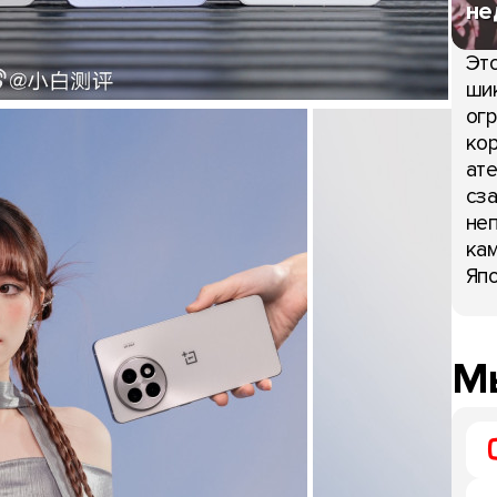
не
Это
шик
огр
кор
ате
сза
неп
кам
Япо
Мы