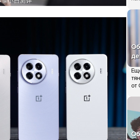
Об
де
Ещ
тян
от 
Об