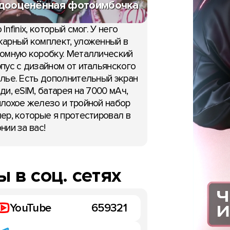
дооценённая фотоимбочка
 Infinix, который смог. У него
арный комплект, уложенный в
омную коробку. Металлический
пус с дизайном от итальянского
лье. Есть дополнительный экран
ди, eSIM, батарея на 7000 мАч,
лохое железо и тройной набор
ер, которые я протестировал в
нии за вас!
 в соц. сетях
YouTube
659321