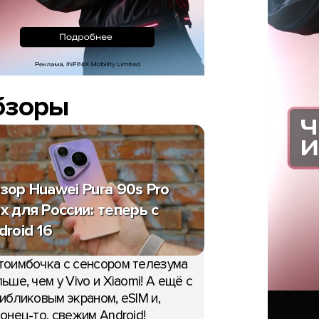
бзоры
зор Huawei Pura 90s Pro
x для России: теперь с
droid 16
тоимбочка с сенсором телезума
ьше, чем у Vivo и Xiaomi! А ещё с
ибликовым экраном, eSIM и,
онец-то, свежим Android!