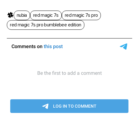
nubia
red magic 7s
red magic 7s pro
red magic 7s pro bumblebee edition