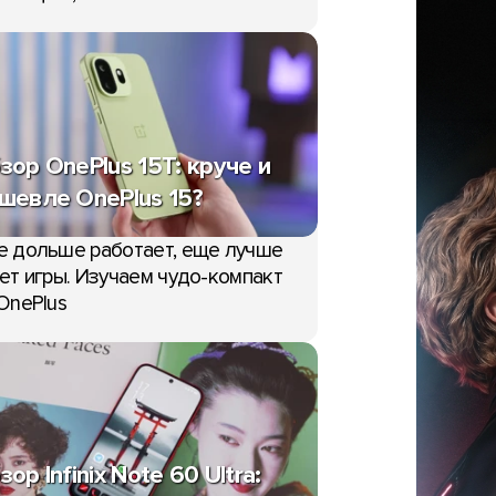
зор OnePlus 15T: круче и
шевле OnePlus 15?
е дольше работает, еще лучше
ет игры. Изучаем чудо-компакт
OnePlus
зор Infinix Note 60 Ultra: