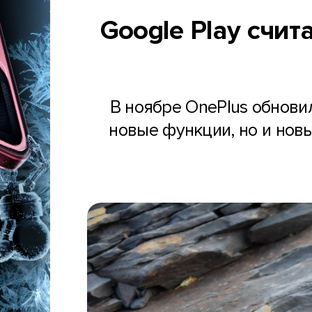
Google Play счит
В ноябре OnePlus обновил
новые функции, но и новы