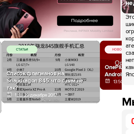
не
Это
шик
огр
кор
ате
СТАТЬИ
НОВОСТИ
сза
неп
кам
OnePlus на
Список флагманов на
Япо
Android Or
Snapdragon 845: что с ним не
13:50, 28 
так?
11:18, 29 декабря 2017
Мы