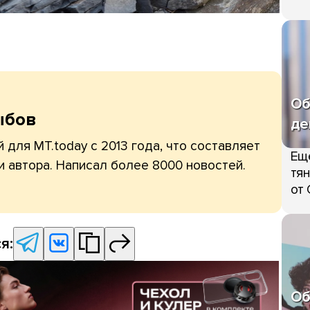
Об
ыбов
де
 для MT.today с 2013 года, что составляет
Ещ
и автора. Написал более 8000 новостей.
тян
от 
я:
Об