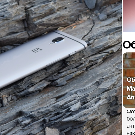
О
Об
Ma
An
Фо
бол
ант
нак