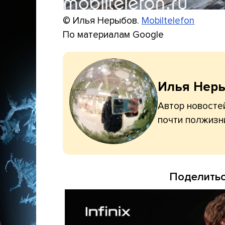
© Илья Нерыбов.
Mobiltelefon
По материалам Google
Илья Нер
Автор новостей
почти полжизн
Поделитьс