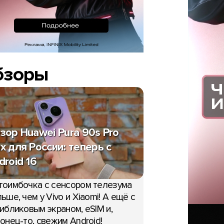
бзоры
зор Huawei Pura 90s Pro
x для России: теперь с
droid 16
тоимбочка с сенсором телезума
ьше, чем у Vivo и Xiaomi! А ещё с
ибликовым экраном, eSIM и,
онец-то, свежим Android!