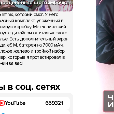
дооценённая фотоимбочка
 Infinix, который смог. У него
арный комплект, уложенный в
омную коробку. Металлический
пус с дизайном от итальянского
лье. Есть дополнительный экран
НОВОСТИ
ди, eSIM, батарея на 7000 мАч,
лохое железо и тройной набор
ер, которые я протестировал в
чинает тестировать
нии за вас!
eo на OnePlus 5T
декабря 2017
 в соц. сетях
YouTube
659321
OnePlus добавит распоз