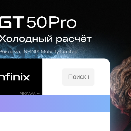
Поиск
по
сайту
РЕКЛАМА •••