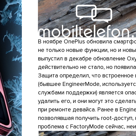
В ноябре OnePlus обновила смартфон
не только новые функции, но и новы
выпустил в декабре обновление Oxy
действительно не стало, но появила
Защита определил, что встроенное
(бывшее EngineerMode, используетс
службами поддержки) является опас
удалить его, и они могут это сдела
при ремонте девайса. Ранее в Engi
позволявшая получить root-доступ, 
проблема с FactoryMode сейчас, неи