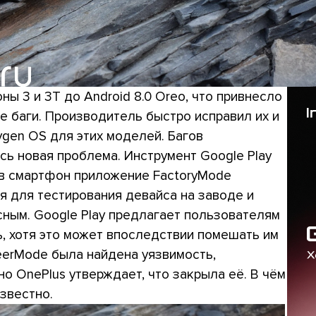
ы 3 и 3T до Android 8.0 Oreo, что привнесло
е баги. Производитель быстро исправил их и
gen OS для этих моделей. Багов
сь новая проблема. Инструмент Google Play
 в смартфон приложение FactoryMode
я для тестирования девайса на заводе и
ным. Google Play предлагает пользователям
ть, хотя это может впоследствии помешать им
neerMode была найдена уязвимость,
но OnePlus утверждает, что закрыла её. В чём
звестно.