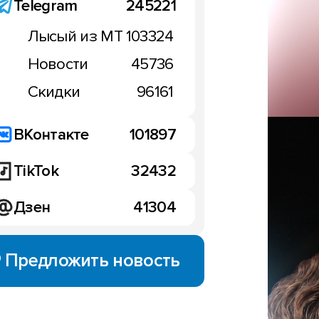
лица в новой прошивке 
Telegram
245221
OnePlus 5
Лысый из МТ
103324
18:04, 27 декабря 2017
Новости
45736
Скидки
96161
ВКонтакте
101897
TikTok
32432
Дзен
41304
Предложить новость