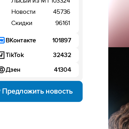
Лысый из МТ
103324
Новости
45736
Скидки
96161
ВКонтакте
101897
TikTok
32432
Дзен
41304
Предложить новость