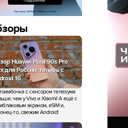
бзоры
зор Huawei Pura 90s Pro
x для России: теперь с
droid 16
тоимбочка с сенсором телезума
ьше, чем у Vivo и Xiaomi! А ещё с
ибликовым экраном, eSIM и,
онец-то, свежим Android!