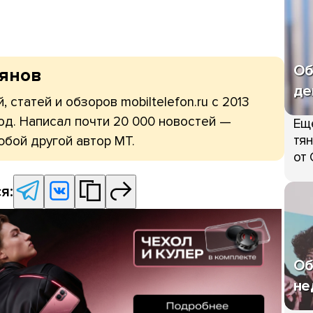
Об
рянов
де
, статей и обзоров mobiltelefon.ru с 2013
од. Написал почти 20 000 новостей —
Ещ
тян
юбой другой автор МТ.
от 
я:
Об
не