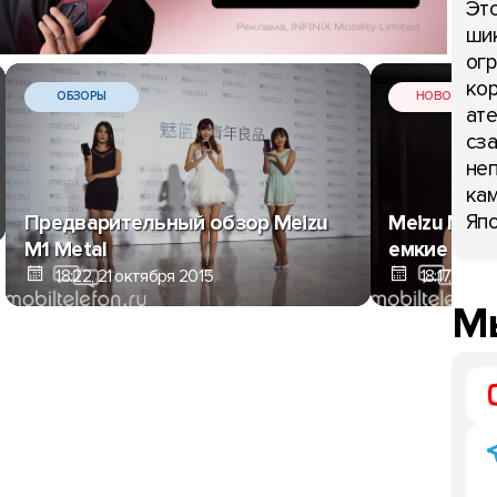
Это
шик
огр
кор
ОБЗОРЫ
НОВОСТИ
ате
сза
неп
кам
Япо
Предварительный обзор Meizu
Meizu M8 и
M1 Metal
емкие вне
18:22, 21 октября 2015
18:17, 21 о
Мы