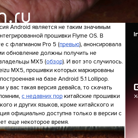
сия Android является не таким значимым
нтегрированной прошивки Flyme OS. В
е с флагманом Pro 5 (
превью
), анонсировала
ыми обновление должны получить не
 владельцы MX5 (
обзор
). И вот это случилось.
eizu MX5, прошивки которых маркированы
 построенная на базе Android 5.1 Lollipop.
и у вас такая версия девайса, то скачать
апомним,
с недавних пор
китайские прошивки
кого и других языков, кроме китайского и
ция официально доступна только в версии с
мет еще некоторое время.