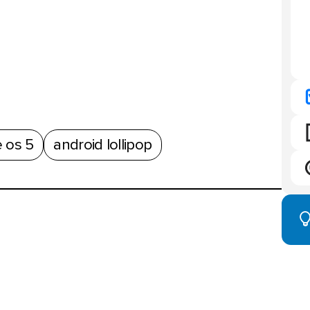
e os 5
android lollipop