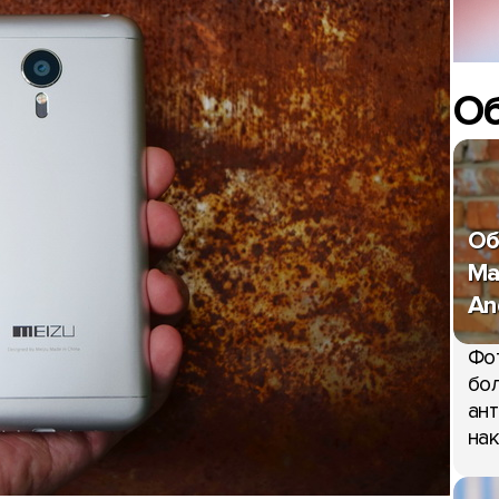
О
Об
Ma
An
Фо
бол
ант
нак