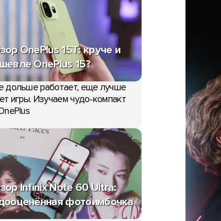
зор OnePlus 15T: круче и
шевле OnePlus 15?
е дольше работает, еще лучше
ет игры. Изучаем чудо-компакт
OnePlus
зор Infinix Note 60 Ultra:
дооценённая фотоимбочка