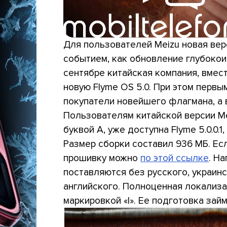
Для пользователей Meizu новая вер
событием, как обновление глубокои
сентябре китайская компания, вмест
новую Flyme OS 5.0. При этом перв
покупатели новейшего флагмана, а
Пользователям китайской версии M
буквой А, уже доступна Flyme 5.0.0.1,
Размер сборки составил 936 МБ. Есл
прошивку можно
по этой ссылке
. Н
поставляются без русского, украинс
английского. Полноценная локализа
маркировкой «I». Ее подготовка зай