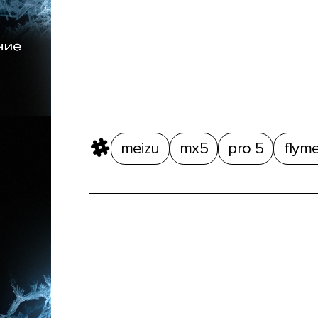
meizu
mx5
pro 5
flym