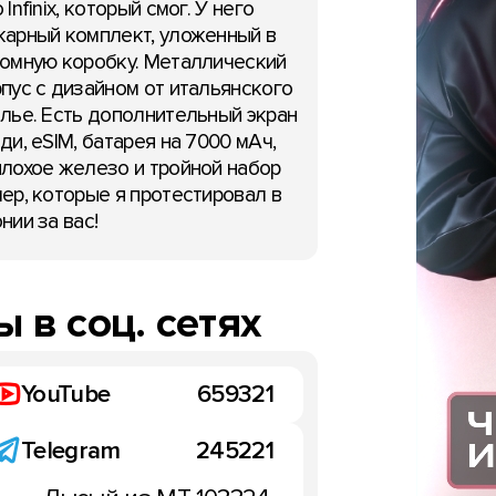
 Infinix, который смог. У него
арный комплект, уложенный в
омную коробку. Металлический
пус с дизайном от итальянского
НОВОСТИ
лье. Есть дополнительный экран
ди, eSIM, батарея на 7000 мАч,
лохое железо и тройной набор
ер, которые я протестировал в
нии за вас!
 M10 – компактные, но
Meizu M1 Metal против M
шние аккумуляторы
на "живых" фото
ктября 2015
18:08, 21 октября 2015
 в соц. сетях
YouTube
659321
Telegram
245221