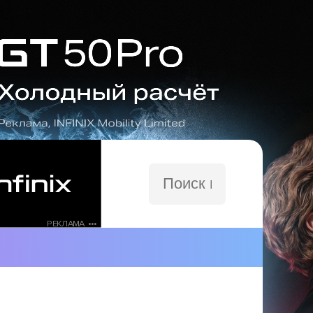
Поиск
по
сайту
РЕКЛАМА •••