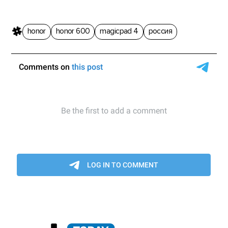
honor
honor 600
magicpad 4
россия